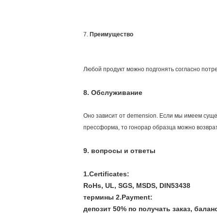
7.
Преимущество
Любой продукт можно подгонять согласно потр
8.
Обслуживание
Оно зависит от demension. Если мы имеем суще
прессформа, то гонорар образца можно возврати
9.
вопросы и ответы
1.Certificates:
RoHs, UL, SGS, MSDS, DIN53438
термины 2.Payment:
депозит 50% по получать заказ, балан