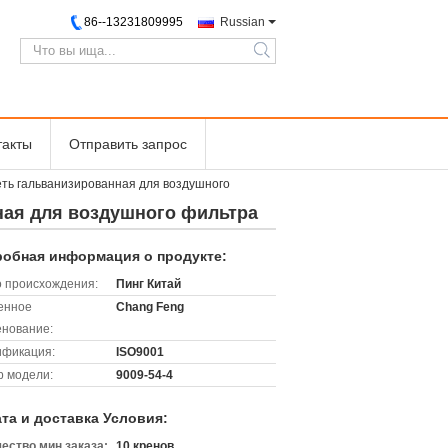
86--13231809995
Russian
search
такты
Отправить запрос
ть гальванизированная для воздушного
ная для воздушного фильтра
обная информация о продукте:
 происхождения:
Пинг Китай
енное
Chang Feng
нование:
ификация:
ISO9001
 модели:
9009-54-4
та и доставка Условия:
ество мин заказа:
10 кренов