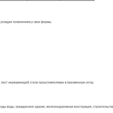
 угождая появлением у свои формы.
и лист нержавеющей стали проштемпелеван в призменную сетку.
роды воды, гражданское здание, железнодорожная конструкция, строительств