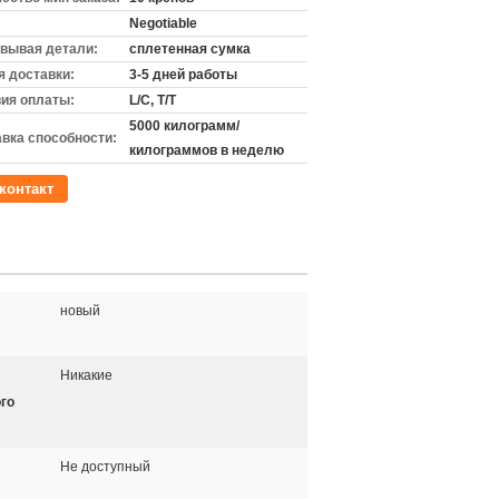
Negotiable
вывая детали:
сплетенная сумка
 доставки:
3-5 дней работы
ия оплаты:
L/C, T/T
5000 килограмм/
вка способности:
килограммов в неделю
контакт
новый
Никакие
го
Не доступный