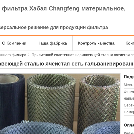
 фильтра Хэбэя Changfeng материальное,
.
версальное решение для продукции фильтра
О Компании
Наша фабрика
Контроль качества
Кон
ушного фильтра
Призменной сплетенная нержавеющей сталью ячеистая се
авеющей сталью ячеистая сеть гальванизирован
Подр
Место
Фирм
наиме
Серт
Номер
Опла
Колич