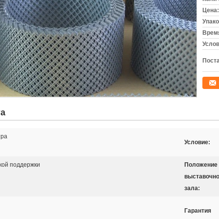
Цена:
Упако
Время
Услов
Поста
та
тра
Условие:
кой поддержки
Положение
выставочно
зала:
Гарантия