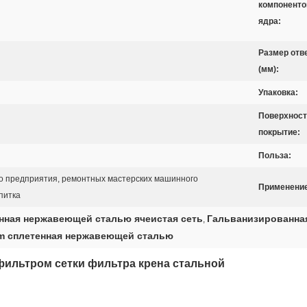
компоненто
ядра:
Размер отв
(мм):
Упаковка:
Поверхност
покрытие:
Польза:
 предприятия, ремонтных мастерских машинного
Применение
питка
нная нержавеющей сталью ячеистая сеть
Гальванизированная
,
mm сплетенная нержавеющей сталью
ильтром сетки фильтра крена стальной