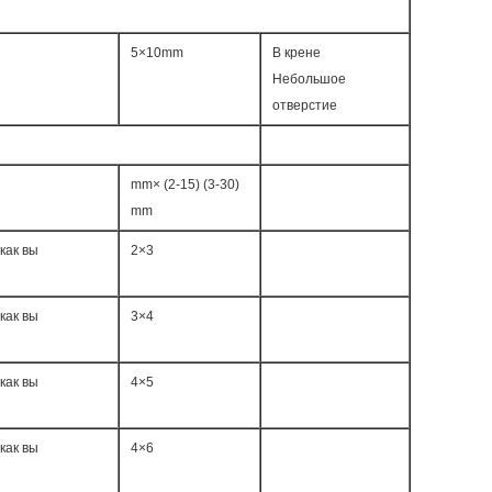
5×10mm
В крене
Небольшое
отверстие
mm× (2-15) (3-30)
mm
как вы
2×3
как вы
3×4
как вы
4×5
как вы
4×6