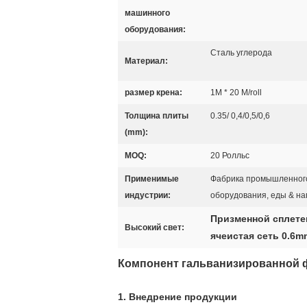
машинного
оборудования:
Сталь углерода
Материал:
размер крена:
1M * 20 M/roll
Толщина плиты
0.35/ 0,4/0,5/0,6
(mm):
MOQ:
20 Ролльс
Применимые
Фабрика промышленного
индустрии:
оборудования, еды & на
Призменной сплете
Высокий свет:
ячеистая сеть 0.6
Компонент гальванизированной ф
1.
Внедрение продукции