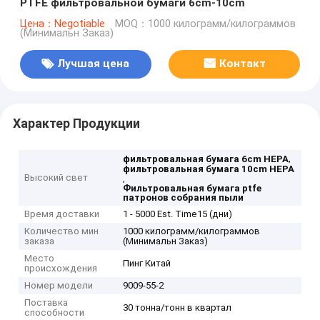
PTFE фильтровальной бумаги 6cm-10cm
Цена：Negotiable
MOQ：1000 килограмм/килограммов
(Минимальн Заказ)
Лучшая цена
Контакт
Характер Продукции
,
фильтровальная бумага 6cm HEPA
фильтровальная бумага 10cm HEPA
Высокий свет
,
Фильтровальная бумага ptfe
патронов собрания пыли
Время доставки
1 - 5000 Est. Time15 (дни)
Количество мин
1000 килограмм/килограммов
заказа
(Минимальн Заказ)
Место
Пинг Китай
происхождения
Номер модели
9009-55-2
Поставка
30 тонна/тонн в квартал
способности