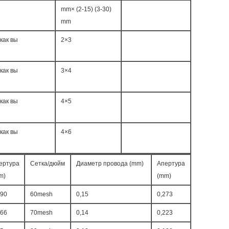
mm× (2-15) (3-30)
mm
как вы
2×3
как вы
3×4
как вы
4×5
как вы
4×6
ертура
Сетка/дюйм
Диаметр провода (mm)
Апертура
m)
(mm)
,90
60mesh
0,15
0,273
866
70mesh
0,14
0,223