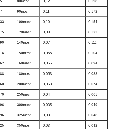
15
80mesh
0,12
0,198
17
90mesh
0,11
0,172
433
100mesh
0,10
0,154
575
120mesh
0,08
0,132
990
140mesh
0,07
0,111
616
150mesh
0,065
0,104
362
160mesh
0,065
0,094
188
180mesh
0,053
0,088
060
200mesh
0,053
0,074
970
250mesh
0,04
0,061
696
300mesh
0,035
0,049
596
325mesh
0,03
0,048
425
350mesh
0,03
0,042