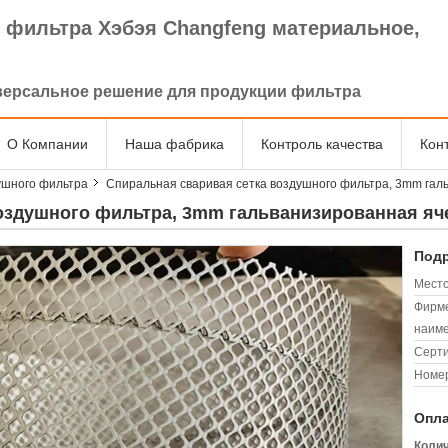
 фильтра Хэбэя Changfeng материальное,
.
версальное решение для продукции фильтра
О Компании
Наша фабрика
Контроль качества
Кон
ушного фильтра
Спиральная сваривая сетка воздушного фильтра, 3mm гал
оздушного фильтра, 3mm гальванизированная яче
Подр
Место
Фирм
наиме
Серт
Номер
Опла
Колич