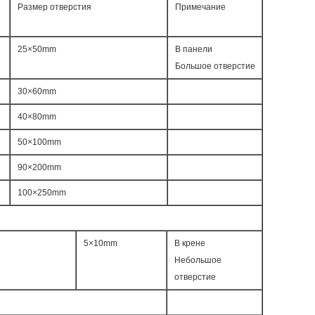
Размер отверстия
Примечание
25×50mm
В панели
Большое отверстие
30×60mm
40×80mm
50×100mm
90×200mm
100×250mm
5×10mm
В крене
Небольшое
отверстие