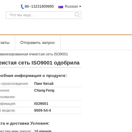
86--13231809995
Russian
search
такты
Отправить запрос
ьванизированная ячеистая сеть ISO9001
истая сеть ISO9001 одобрила
обная информация о продукте:
 происхождения:
Пинг Китай
енное
Chang Feng
нование:
ификация:
ISO9001
 модели:
9009-54-4
та и доставка Условия:
ество мин заказа:
10 кренов