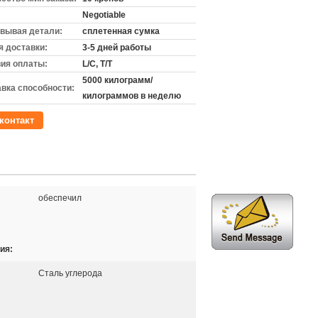
Negotiable
вывая детали:
сплетенная сумка
 доставки:
3-5 дней работы
ия оплаты:
L/C, T/T
5000 килограмм/
вка способности:
килограммов в неделю
контакт
обеспечил
ия:
Сталь углерода