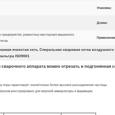
Упаковка:
Длина:
 предприятия, ремонтных мастерских машинного
Применение
питка
анная ячеистая сеть
Спиральная сваривая сетка воздушного
,
фильтра ISO9001
 сварочного аппарата можно отрезать и подгонянная 
у поры гарантирует значительно более высокое разъединение частицы
бразом конструировано для морской аквакультуры и фармации.