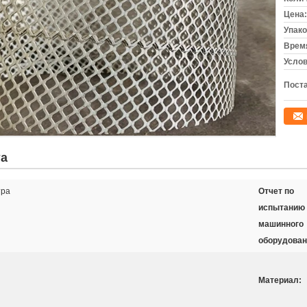
Цена:
Упако
Время
Услов
Поста
та
тра
Отчет по
испытанию
машинного
оборудован
Материал: