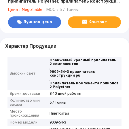
прилипатель Polyether, прилипатель конструкции
Pu
Цена：Negotiable
MOQ：5 / Тонны
Лучшая цена
Контакт
Характер Продукции
Оранжевый красный прилипатель
2 компонентов
,
9009-54-3 прилипатель
Высокий свет
конструкции pu
,
Прилипатель компонента полиолов
2 Polyether
Время доставки
8-10 дней работы
Количество мин
5 / Тонны
заказа
Место
Пинг Китай
происхождения
Номер модели
9009-54-3