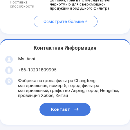
20 тонна/тонн в PU месяца клеят
Поставка
черноту и b для сверхмощной
способности
продукции воздушного фильтра
Осмотрите больше
Контактная Информация
Ms. Anni
+86-13231809995
Фабрика патрона фильтра Changfeng
материальная, номер 5, город фильтра
материальный, графство Anping, город Hengshui,
провинция Хэбэя, Китай
Контакт