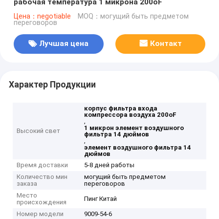
рабочая температура 1 микрона 200oF
Цена：negotiable
MOQ：могущий быть предметом
переговоров
Лучшая цена
Контакт
Характер Продукции
корпус фильтра входа
компрессора воздуха 200oF
,
1 микрон элемент воздушного
Высокий свет
фильтра 14 дюймов
,
элемент воздушного фильтра 14
дюймов
Время доставки
5-8 дней работы
Количество мин
могущий быть предметом
заказа
переговоров
Место
Пинг Китай
происхождения
Номер модели
9009-54-6