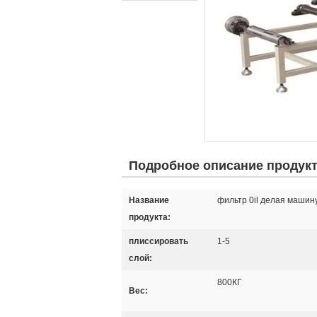
Подробное описание продук
Название
фильтр 0il делая машин
продукта:
плиссировать
1-5
слой:
800КГ
Вес: