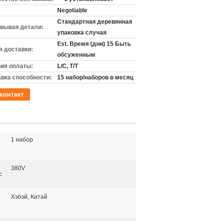
Negotiable
Стандартная деревянная
вывая детали:
упаковка случая
Est. Время (дни) 15 Быть
 доставки:
обсуженным
ия оплаты:
L/C, T/T
вка способности:
15 набор/наборов в месяц
контакт
1 набор
380V
:
Хэбэй, Китай