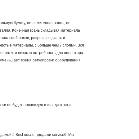
льную бумагу, не-сплетенная ткань, не-
алла. Конечная грань складывая материала
ериальной рамки, разрезающ часть и
истые материалы, с больше чем 7 слоями. Вся
ество что никакая потребность для оператора
о уменьшает время регулировки оборудования
ги не будет поврежден в складчатости.
дажей 5.Best после-продажи service6. Мы