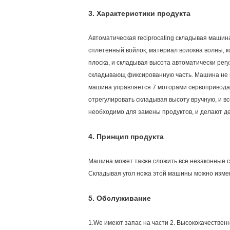
3.
Характеристики продукта
Автоматическая reciprocating складывая машин
сплетенный войлок, материал волокна волны,
плоска, и складывая высота автоматически рег
складывающ фиксированную часть. Машина не м
машина управляется 7 моторами сервопривода 
отрегулировать складывая высоту вручную, и в
необходимо для замены продуктов, и делают д
4.
Принцип продукта
Машина может также сложить все незаконные 
Складывая угол ножа этой машины можно измен
5.
Обслуживание
1.We имеют запас на части 2. Высококачествен