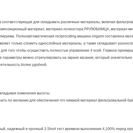
а соответствующая для складывать различные материалы, включая фильтрова
 композиционный материал, материал полиэстера PP/ЛЮБИМЦА, материал мет
улируема. Полноавтоматическая reciprocating машина origami составлена мат
ожет только сложить однослойные материалы, а также складывает разносло
для того чтобы осуществить полностью управление 4 осей. Главное преимущ
се параметры можно отрегулировать на экране касания, который значительн
еятельность более удобной.
складывая изменения высоты.
ить по желанию для обеспечения что никакой материал фильтровальной бума
ный, надежный и прочный 3.Short тест времени выполнения 4,100% перед про