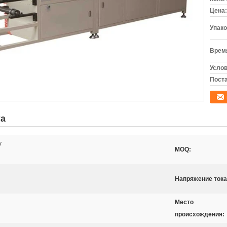
Цена:
Упако
Время
Услов
Поста
та
у
MOQ:
Напряжение тока
Место
происхождения: