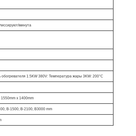
плиссируют/минута
 обогревателя 1.5KW 380V: Температура жары 3KW: 200°C
 1550mm x 1400mm
800, B-1500, B-2100, B3000 mm
m