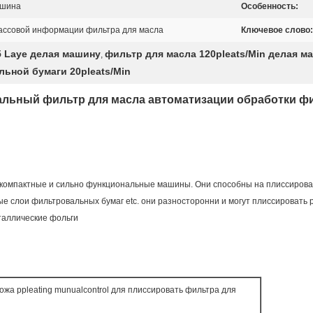
ашина
Особенность:
массовой информации фильтра для масла
Ключевое слово:
5 Laye делая машину
фильтр для масла 120pleats/Min делая м
,
ьной бумаги 20pleats/Min
льный фильтр для масла автоматизации обработки ф
 компактные и сильно функциональные машины. Они способны на плиссирова
е слои фильтровальных бумаг etc. они разносторонни и могут плиссировать р
таллические фольги
жа ppleating munualcontrol для плиссировать фильтра для