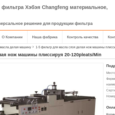
 фильтра Хэбэя Changfeng материальное,
.
версальное решение для продукции фильтра
О Компании
Наша фабрика
Контроль качества
Кон
 масла делая машину
1-5 фильтр для масла слоя делая нож машины плисси
лая нож машины плиссируя 20-120pleats/Min
Подр
Место
Фирм
наиме
Серт
Номер
Опла
Колич