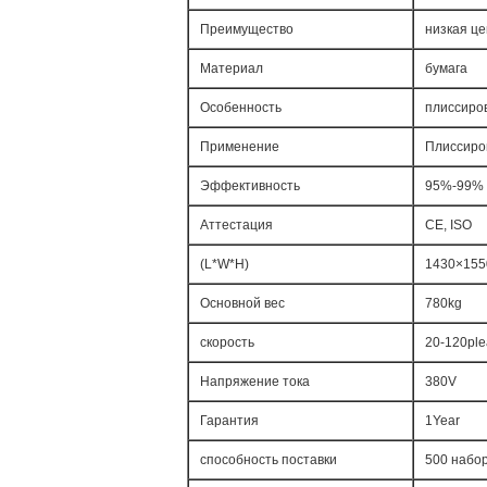
Преимущество
низкая це
Материал
бумага
Особенность
плиссиро
Применение
Плиссиро
Эффективность
95%-99%
Аттестация
CE, ISO
(L*W*H)
1430×155
Основной вес
780kg
скорость
20-120ple
Напряжение тока
380V
Гарантия
1Year
способность поставки
500 набор