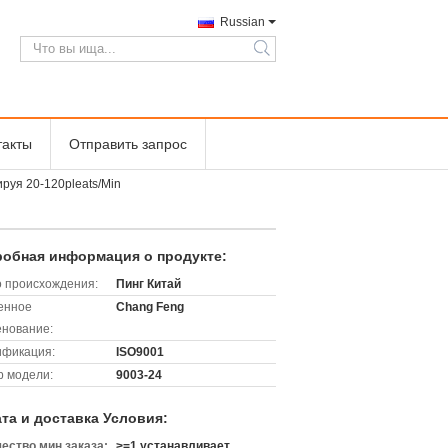
Russian
search
такты
Отправить запрос
руя 20-120pleats/Min
обная информация о продукте:
 происхождения:
Пинг Китай
енное
Chang Feng
нование:
ификация:
ISO9001
 модели:
9003-24
та и доставка Условия:
ество мин заказа:
>=1 устанавливает