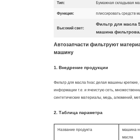
Тип:
Бумажная складывая м
Функция:
плиссировать средств 
Фильтр для масла 
Высокий свет:
машина фильтровал
Автозапчасти фильтруют материа
машину
1.
Внедрение продукции
Фильтр для масла hvac делая машины крепкие,
информации т.е. и ячеистую сеть, множественны
синтетические материалы, медь, алюминий, ме
2.
Таблица параметра
Название продукта
машина но
масла