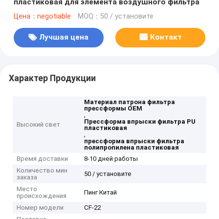
пластиковая для элемента воздушного фильтра
Цена：negotiable
MOQ：50 / установите
Лучшая цена
Контакт
Характер Продукции
Материал патрона фильтра
прессформы OEM
,
Прессформа впрыски фильтра PU
Высокий свет
пластиковая
,
прессформа впрыски фильтра
полипропилена пластиковая
Время доставки
8-10 дней работы
Количество мин
50 / установите
заказа
Место
Пинг Китай
происхождения
Номер модели
CF-22