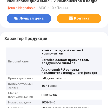
клей эпоксидной смолы 2 компонентов в ведре
олова
Цена：Negotiable
MOQ：10 / Тонны
Лучшая цена
Контакт
Характер Продукции
клей эпоксидной смолы 2
компонентов
,
Barreled оловом прилипатель
Высокий свет
воздушного фильтра
,
Акриловый PU основал
прилипатель воздушного фильтра
Время доставки
5-8 дней работы
Количество мин
10 / Тонны
заказа
Место
Пинг Китай
происхождения
Номер модели
9009-54-5