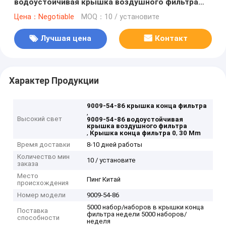
водоустойчивая крышка воздушного фильтра
0,30 mm толщины
Цена：Negotiable
MOQ：10 / установите
Лучшая цена
Контакт
Характер Продукции
9009-54-86 крышка конца фильтра
,
Высокий свет
9009-54-86 водоустойчивая
крышка воздушного фильтра
,
,
Крышка конца фильтра 0
30 Mm
Время доставки
8-10 дней работы
Количество мин
10 / установите
заказа
Место
Пинг Китай
происхождения
Номер модели
9009-54-86
5000 набор/наборов в крышки конца
Поставка
фильтра недели 5000 наборов/
способности
неделя