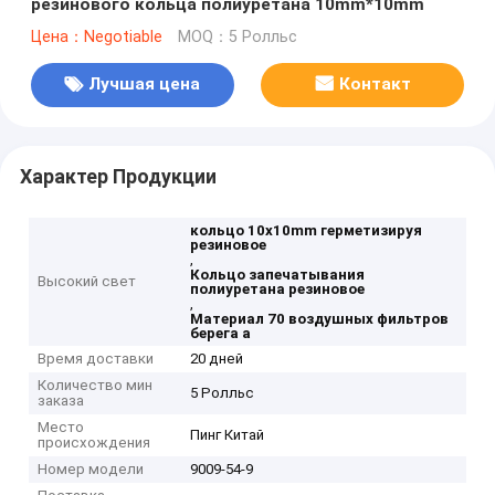
резинового кольца полиуретана 10mm*10mm
Цена：Negotiable
MOQ：5 Ролльс
Лучшая цена
Контакт
Характер Продукции
кольцо 10x10mm герметизируя
резиновое
,
Кольцо запечатывания
Высокий свет
полиуретана резиновое
,
Материал 70 воздушных фильтров
берега a
Время доставки
20 дней
Количество мин
5 Ролльс
заказа
Место
Пинг Китай
происхождения
Номер модели
9009-54-9