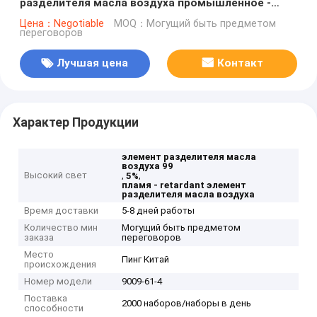
разделителя масла воздуха промышленное -
retardant бочонок
Цена：Negotiable
MOQ：Могущий быть предметом
переговоров
Лучшая цена
Контакт
Характер Продукции
элемент разделителя масла
воздуха 99
Высокий свет
,
,
5%
пламя - retardant элемент
разделителя масла воздуха
Время доставки
5-8 дней работы
Количество мин
Могущий быть предметом
заказа
переговоров
Место
Пинг Китай
происхождения
Номер модели
9009-61-4
Поставка
2000 наборов/наборы в день
способности