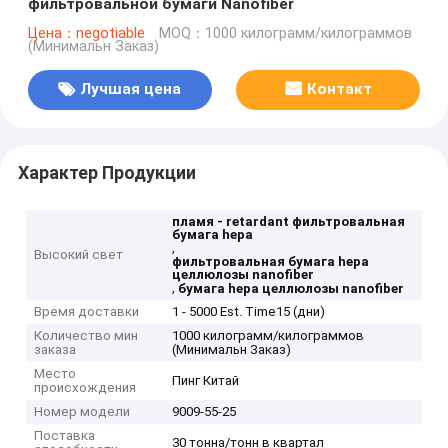
фильтровальной бумаги Nanofiber
Цена：negotiable
MOQ：1000 килограмм/килограммов
(Минимальн Заказ)
Лучшая цена
Контакт
Характер Продукции
пламя - retardant фильтровальная
бумага hepa
,
Высокий свет
фильтровальная бумага hepa
целлюлозы nanofiber
,
бумага hepa целлюлозы nanofiber
Время доставки
1 - 5000 Est. Time15 (дни)
Количество мин
1000 килограмм/килограммов
заказа
(Минимальн Заказ)
Место
Пинг Китай
происхождения
Номер модели
9009-55-25
Поставка
30 тонна/тонн в квартал