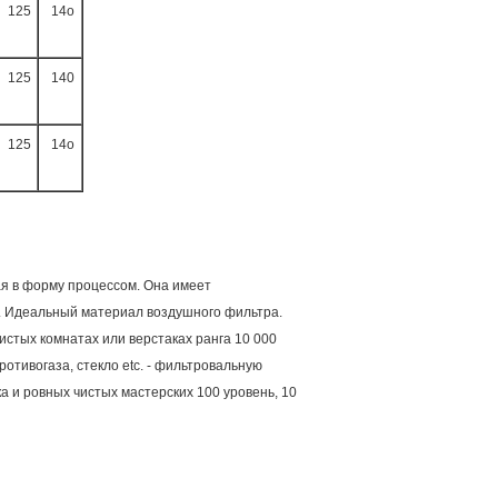
125
14o
125
140
125
14o
ая в форму процессом. Она имеет
. Идеальный материал воздушного фильтра.
стых комнатах или верстаках ранга 10 000
отивогаза, стекло etc. - фильтровальную
 и ровных чистых мастерских 100 уровень, 10