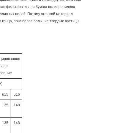
истая фильтровальная бумага полипропилена.
зличных целей. Потому что свой материал
о конца, пока более большие твердые частицы
цированное
ьное
вление
A)
u15
u16
135
148
135
148