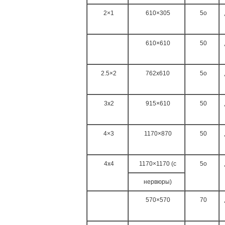
2×1
610×305
5o
610×610
50
2.5×2
762x610
5o
3x2
915×610
50
4×3
1170×870
50
4x4
1170×1170 (с
5o
нервюры)
570×570
70