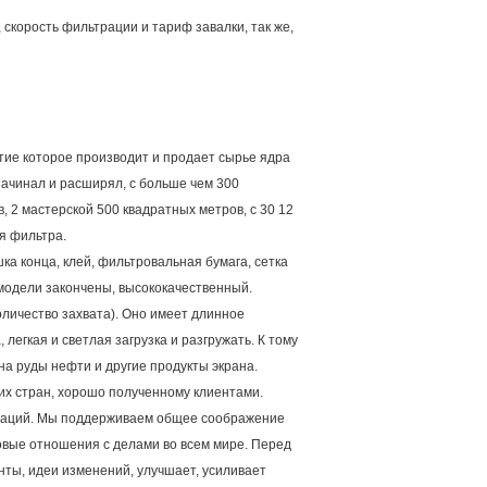
скорость фильтрации и тариф завалки, так же,
тие которое производит и продает сырье ядра
начинал и расширял, с больше чем 300
 2 мастерской 500 квадратных метров, с 30 12
я фильтра.
а конца, клей, фильтровальная бумага, сетка
модели закончены, высококачественный.
личество захвата). Оно имеет длинное
легкая и светлая загрузка и разгружать. К тому
а руды нефти и другие продукты экрана.
их стран, хорошо полученному клиентами.
икаций. Мы поддерживаем общее соображение
ловые отношения с делами во всем мире. Перед
нты, идеи изменений, улучшает, усиливает