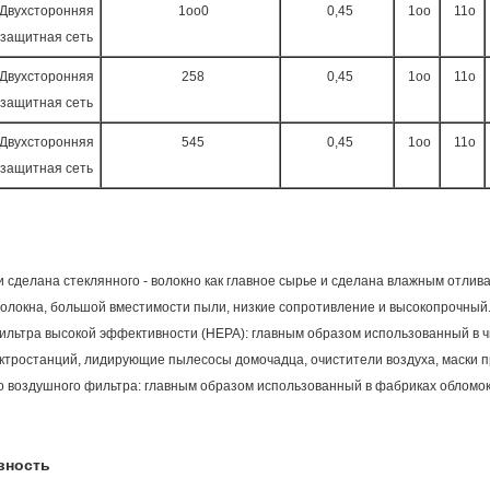
Двухсторонняя
1oo0
0,45
1oo
11o
защитная сеть
Двухсторонняя
258
0,45
1oo
11o
защитная сеть
Двухсторонняя
545
0,45
1oo
11o
защитная сеть
сделана стеклянного - волокно как главное сырье и сделана влажным отлив
олокна, большой вместимости пыли, низкие сопротивление и высокопрочный
ильтра высокой эффективности (HEPA): главным образом использованный в чи
ектростанций, лидирующие пылесосы домочадца, очистители воздуха, маски пр
о воздушного фильтра: главным образом использованный в фабриках обломока
вность