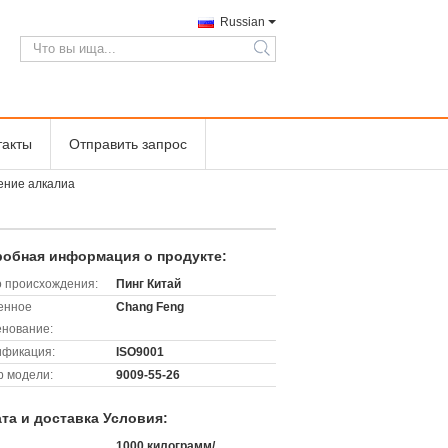
Russian
search
такты
Отправить запрос
ение алкалиа
обная информация о продукте:
 происхождения:
Пинг Китай
енное
Chang Feng
нование:
ификация:
ISO9001
 модели:
9009-55-26
та и доставка Условия:
1000 килограмм/