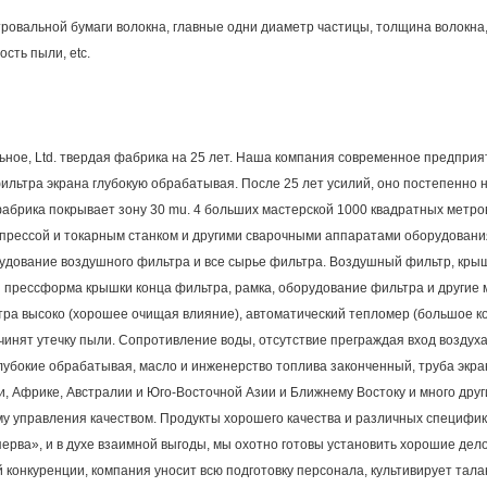
овальной бумаги волокна, главные одни диаметр частицы, толщина волокна, 
сть пыли, etc.
ное, Ltd. твердая фабрика на 25 лет. Наша компания современное предприя
льтра экрана глубокую обрабатывая. После 25 лет усилий, оно постепенно 
брика покрывает зону 30 mu. 4 больших мастерской 1000 квадратных метров,
прессой и токарным станком и другими сварочными аппаратами оборудовани
дование воздушного фильтра и все сырье фильтра. Воздушный фильтр, крышк
я прессформа крышки конца фильтра, рамка, оборудование фильтра и другие 
ра высоко (хорошее очищая влияние), автоматический тепломер (большое ко
чинят утечку пыли. Сопротивление воды, отсутствие преграждая вход воздуха, 
убокие обрабатывая, масло и инженерство топлива законченный, труба экран
, Африке, Австралии и Юго-Восточной Азии и Ближнему Востоку и много друг
му управления качеством. Продукты хорошего качества и различных специф
сперва», и в духе взаимной выгоды, мы охотно готовы установить хорошие де
конкуренции, компания уносит всю подготовку персонала, культивирует тала