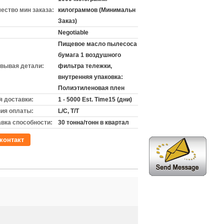
ество мин заказа:
килограммов (Минимальн
Заказ)
Negotiable
Пищевое масло пылесоса
бумага 1 воздушного
вывая детали:
фильтра тележки,
внутренняя упаковка:
Полиэтиленовая плен
 доставки:
1 - 5000 Est. Time15 (дни)
ия оплаты:
L/C, T/T
вка способности:
30 тонна/тонн в квартал
контакт