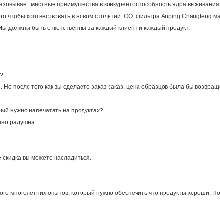
бразовывает местные преимущества в конкурентоспособность ядра выживания
го чтобы соотвествовать в новом столетии. CO. фильтра Anping Changfeng ма
 Мы должны быть ответственны за каждый клиент и каждый продукт.
ы?
. Но после того как вы сделаете заказ заказ, цена образцов была бы возвр
ый нужно напечатать на продуктах?
нно радушна.
е скидка вы можете насладиться.
ого многолетних опытов, который нужно обеспечить что продукты хороши. Пос