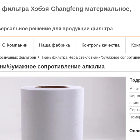
 фильтра Хэбэя Changfeng материальное,
.
версальное решение для продукции фильтра
О Компании
Наша фабрика
Контроль качества
Кон
оздушных фильтров
Ткань фильтра Hepa стеклоткани/бумажное сопротивл
ани/бумажное сопротивление алкалиа
Подр
Место
Фирм
наиме
Серт
Номер
Опла