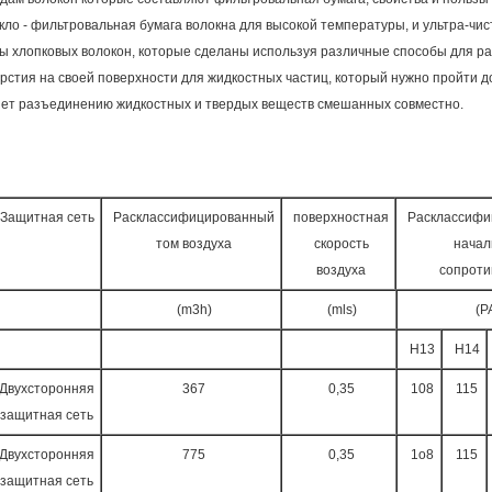
кло - фильтровальная бумага волокна для высокой температуры, и ультра-ч
 хлопковых волокон, которые сделаны используя различные способы для ра
стия на своей поверхности для жидкостных частиц, который нужно пройти д
оляет разъединению жидкостных и твердых веществ смешанных совместно.
Защитная сеть
Расклассифицированный
поверхностная
Расклассифи
том воздуха
скорость
начал
воздуха
сопроти
(m3h)
(mls)
(P
H13
H14
Двухсторонняя
367
0,35
108
115
защитная сеть
Двухсторонняя
775
0,35
1o8
115
защитная сеть