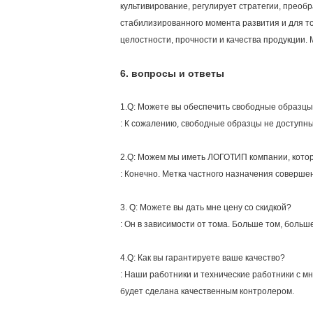
культивирование, регулирует стратегии, прео
стабилизированного момента развития и для то
целостности, прочности и качества продукции.
6.
вопросы и ответы
1.Q: Можете вы обеспечить свободные образц
: К сожалению, свободные образцы не доступны
2.Q: Можем мы иметь ЛОГОТИП компании, котор
: Конечно. Метка частного назначения соверше
3. Q: Можете вы дать мне цену со скидкой?
: Он в зависимости от тома. Больше том, больш
4.Q: Как вы гарантируете ваше качество?
: Наши работники и технические работники с мн
будет сделана качественным контролером.