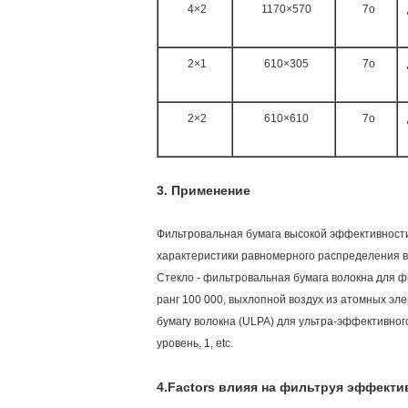
4×2
1170×570
7o
2×1
610×305
7o
2×2
610×610
7o
3.
Применение
Фильтровальная бумага высокой эффективности 
характеристики равномерного распределения в
Стекло - фильтровальная бумага волокна для ф
ранг 100 000, выхлопной воздух из атомных эл
бумагу волокна (ULPA) для ультра-эффективног
уровень, 1, etc.
4.Factors влияя на фильтруя эффекти