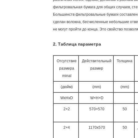
фильтровальная бумага для общих случаев, сте
Большинств фильтровальные бумаги составлены
сделан волокна, бесчисленные небольшие отвер
не могут пройти до конца. Это свойство позв
2.
Таблица параметра
Отсутствие
Действительный
Толщина
размера
размер
minal
(дюйм)
(mm)
(mm)
WxHxD
W×H×D
2×2
570×570
50
2×4
1170x570
50