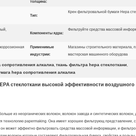
толщина:
Крен фильтровальной бумаги Hepa сте
Тип:
ный,
Фильтруйте средства массовой информ
Компоненты ядра:
 коррозионная
Применимые
Магазины строительного материала, 
индустрии:
мастерская машинного оборудова
a сопротивления алкалиа
ткань фильтра hepa стеклоткани
,
,
мага hepa сопротивления алкалиа
HEPA стеклоткани высокой эффективности воздушного
больше из неорганических волокон, волокон завода и синтетических волокон
зуя технологию papermaking. Она имеет хорошее фильтрующ представление, с
 он может эффектно фильтровать средства массовой информации, и фильтро
дам волокон которые составляют фильтровальная бумага, свойства и пользы