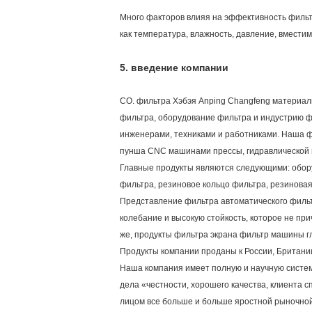
Много факторов влияя на эффективность фильтр
как температура, влажность, давление, вместимо
5.
введение компании
CO. фильтра Хэбэя Anping Changfeng материаль
фильтра, оборудование фильтра и индустрию фи
инженерами, техниками и работниками. Наша фа
пунша CNC машинами прессы, гидравлической 
Главные продукты являются следующими: обору
фильтра, резиновое кольцо фильтра, резинова
Представление фильтра автоматического фильт
колебание и высокую стойкость, которое не при
же, продукты фильтра экрана фильтр машины гл
Продукты компании проданы к России, Британии
Наша компания имеет полную и научную систе
дела «честности, хорошего качества, клиента 
лицом все больше и больше яростной рыночной 