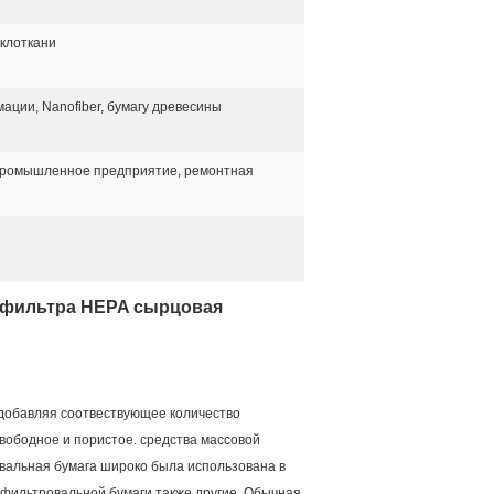
клоткани
ации, Nanofiber, бумагу древесины
промышленное предприятие, ремонтная
 фильтра HEPA сырцовая
, добавляя соотвествующее количество
вободное и пористое. средства массовой
вальная бумага широко была использована в
 фильтровальной бумаги также другие. Обычная