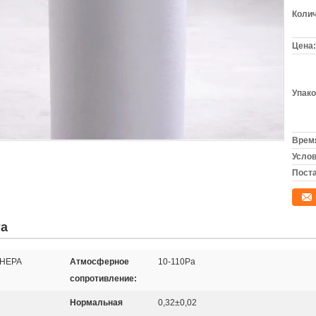
Колич
Цена:
Упако
Время
Услов
Поста
та
 HEPA
Атмосферное
10-110Pa
сопротивление:
Нормальная
0,32±0,02