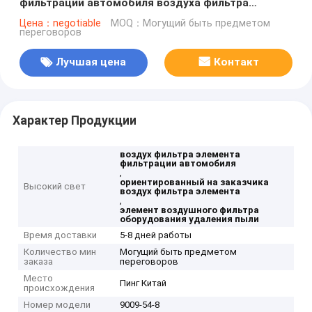
фильтрации автомобиля воздуха фильтра
элемента и удаления пыли
Цена：negotiable
MOQ：Могущий быть предметом
переговоров
Лучшая цена
Контакт
Характер Продукции
воздух фильтра элемента
фильтрации автомобиля
,
ориентированный на заказчика
Высокий свет
воздух фильтра элемента
,
элемент воздушного фильтра
оборудования удаления пыли
Время доставки
5-8 дней работы
Количество мин
Могущий быть предметом
заказа
переговоров
Место
Пинг Китай
происхождения
Номер модели
9009-54-8