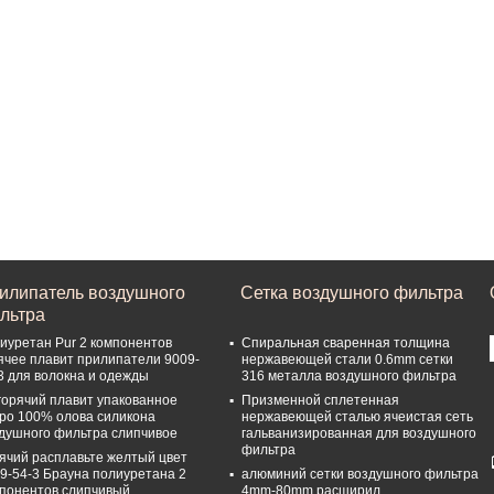
илипатель воздушного
Сетка воздушного фильтра
льтра
иуретан Pur 2 компонентов
Спиральная сваренная толщина
ячее плавит прилипатели 9009-
нержавеющей стали 0.6mm сетки
3 для волокна и одежды
316 металла воздушного фильтра
горячий плавит упакованное
Призменной сплетенная
ро 100% олова силикона
нержавеющей сталью ячеистая сеть
душного фильтра слипчивое
гальванизированная для воздушного
фильтра
ячий расплавьте желтый цвет
9-54-3 Брауна полиуретана 2
алюминий сетки воздушного фильтра
понентов слипчивый
4mm-80mm расширил