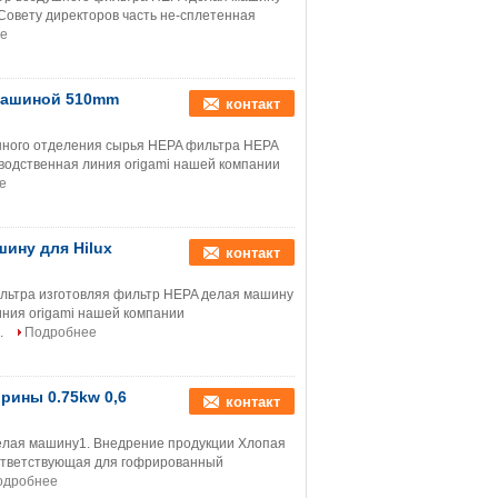
Совету директоров часть не-сплетенная
е
машиной 510mm
контакт
нного отделения сырья HEPA фильтра HEPA
водственная линия origami нашей компании
е
ину для Hilux
контакт
льтра изготовляя фильтр HEPA делая машину
иния origami нашей компании
.
Подробнее
рины 0.75kw 0,6
контакт
делая машину1. Внедрение продукции Хлопая
оответствующая для гофрированный
одробнее