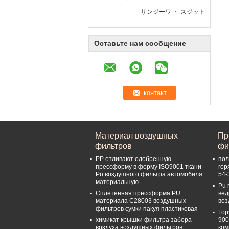
—— サンジーワ ・ スジット
Оставьте нам сообщение
Материал воздушных
Пр
фильтров
фи
PP отливают одобренную
пол
прессформу в форму ISO9001 ткани
гор
Pu воздушного фильтра автомобиля
54-
материальную
Pu 
Сплетенная прессформа PU
вед
материала C28003 воздушных
воз
фильтров сумки пакуя пластиковая
Гор
химикат крышки фильтра забора
900
воздуха воздушных фильтров
ком