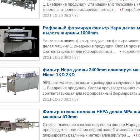
1. Внедрение продукции Эта машина использована к 
клеем на стороне плиссированного пат...
Подробне
2021-10-20 09:37:37
Рифленый формируя фильтр Hepa делая 
высоту ширины 1600mm
Части изготовляя, фильтр воздушного фильтра маши
делая машину 1. Внедрение продукции Хлопая произ
соответствующая для гофрированный ...
Подробне
2021-10-20 09:37:37
фильтр Hepa длины 3400mm плиссируя маш
Hiace 1KD 2KD
99% автоматизированные аксессуары воздушного фи
1. Внедрение продукции Хлопая производственная л
соответствующая для гофрированный формировать ..
2021-10-20 09:37:37
Фильтр стекла волокна HEPA делая MPa ши
машины 510mm
Стекло - давление волокна подгоняло фильтр Hepa 
производственная линия origami нашей компании с
формировать различных материалов фильтра ...
П