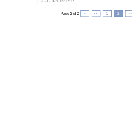
2021-10-20 09:37:37
Page 2 of 2
|<
<<
1
2
>>