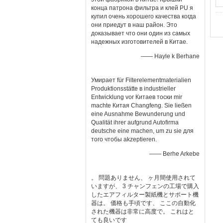
конца патрона фильтра и клей PU я
купил очень хорошего качества когда
они приедут в наш район. Это
доказывает что они один из самых
надежных изготовителей в Китае.
—— Hayle k Berhane
Умирает für Filterelementmaterialien
Produktionsstätte в industrieller
Entwicklung vor Китаев тоски mir
machte Китая Changfeng. Sie ließen
eine Ausnahme Bewunderung und
Qualität ihrer aufgrund Autofirma
deutsche eine machen, um zu sie для
того чтобы akzeptieren.
—— Berhe Arkebe
。 問題ありません、 ヶ月間使用されて
いますが、 3 チャンフェンの工場で購入
したエアフィルター製紙機とサポート機
器は。 価格も手頃です、 ここの自動化
された機器は非常に高度で。 これはと
ても良いです