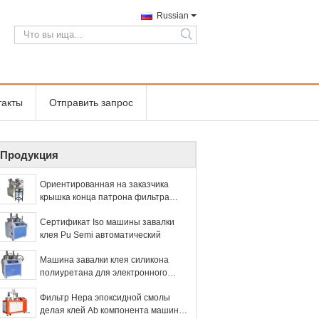
Russian
search
такты
Отправить запрос
Продукция
Ориентированная на заказчика
крышка конца патрона фильтра
компонента машины 2 впрыски клея
Сертификат Iso машины завалки
клея Pu Semi автоматический
Машина завалки клея силикона
полиуретана для электронного
продукта
Фильтр Hepa эпоксидной смолы
делая клей Ab компонента машины