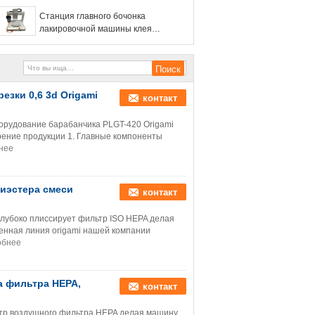
2 автоматический
Станция главного бочонка
лакировочной машины клея
силикона 4 двойного двойная
езки 0,6 3d Origami
контакт
орудование барабанчика PLGT-420 Origami
ение продукции 1. Главные компоненты
нее
лиэстера смеси
контакт
глубоко плиссирует фильтр ISO HEPA делая
енная линия origami нашей компании
обнее
а фильтра HEPA,
контакт
тр воздушного фильтра HEPA делая машину