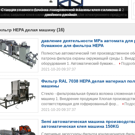
Ориентированная на заказчика крышка конца патрона фильтра
компонента машины 2 впрыски клея
(16)
ильтр HEPA делая машину
давление деятельности MPa автомата для р
бумажное для фильтра HEPA
Полностью автоматический тип производственное об
патрона фильтра охраны окружающей среды 1. Внедр
оборудования 1. Автоматический бумажн...
Подроб
2021-10-20 09:37:37
Фильтр RAL 7038 HEPA делая материал по
машины
Стекло - фильтровальная бумага волокна сложенная 
машину 1. Внедрение продукции Хлопая производств
соответствующая для гофрированный фор...
Подр
2021-10-20 09:37:37
Semi автоматическая машина производств
автоматическая клея машина 150KG
Слипчивые аксессуары фильтра кондиционируя филь