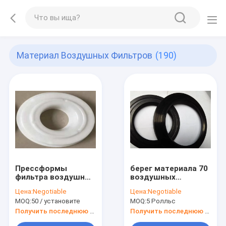
Материал Воздушных Фильтров
(190)
Прессформы
берег материала 70
фильтра воздушных
воздушных
фильтров PU жара
фильтров
Цена:
Negotiable
Цена:
Negotiable
материальной
10mm*12mm
MOQ:
50 / установите
MOQ:
5 Ролльс
химическая -
колцеобразные
обработанное
уплотнения AS568
Получить последнюю цену
Получить последнюю цену
139mm*114mm
уплотнения PU