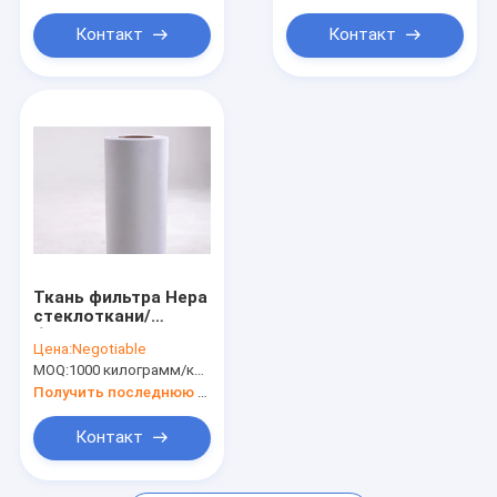
фильтровальной
бумаги
Контакт
Контакт
Ткань фильтра Hepa
стеклоткани/
бумажное
Цена:
Negotiable
сопротивление
MOQ:
1000 килограмм/килограммов (Минимальн Заказ)
алкалиа
Получить последнюю цену
Контакт