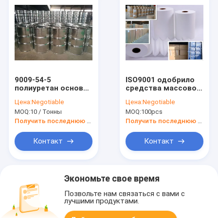
9009-54-5
ISO9001 одобрило
полиуретан основал
средства массовой
слипчивый тип 2
информации
Цена:
Negotiable
Цена:
Negotiable
компонентов для
фильтра Hepa
MOQ:
10 / Тонны
MOQ:
100pcs
очистителя воздуха
свертывает,
фильтровальная
Получить последнюю цену
Получить последнюю цену
бумага 20 микронов
Контакт
Контакт
Экономьте свое время
Позвольте нам связаться с вами с
лучшими продуктами.