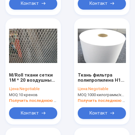
Контакт
Контакт
M/Roll ткани сетки
Ткань фильтра
1M * 20 воздушных
полипропилена H11,
фильтров толщины
ткань фильтра
Цена:
Negotiable
Цена:
Negotiable
плиты 0.6mm
любимца H14 для
MOQ:
10 кренов
MOQ:
1000 килограмм/килограммов (Минимальн Заказ)
материальное
фильтра HEPA
Получить последнюю цену
Получить последнюю цену
Контакт
Контакт