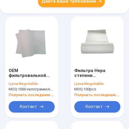
Дайте ваше требование
OEM
Фильтра Hepa
фильтровальной
степени
бумаги Hepa
температуры
Цена:
Negotiable
Цена:
Negotiable
хлопкового волокна
высокая
MOQ:
1000 килограмм/килограммов (Минимальн Заказ)
MOQ:
100pcs
обжатия
эффективность 120
устойчивый
материальная 5um
Получить последнюю цену
Получить последнюю цену
устойчивого под
Контакт
Контакт